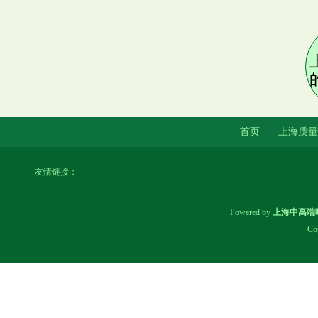
上海大圈喝茶服务解析_121
首页
上海质量
友情链接：
Powered by
上海中高端
上海喝茶高端场所，尽显尊贵身
Co
份