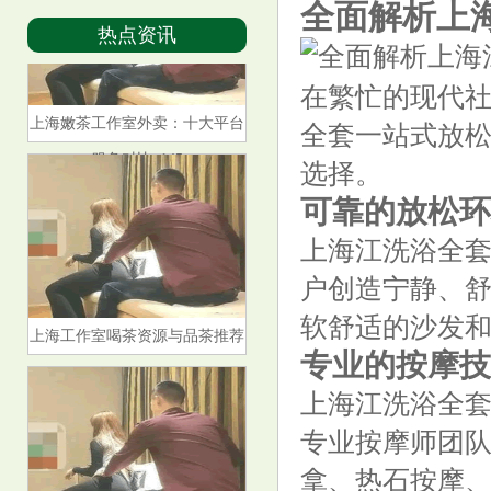
全面解析上
热点资讯
在繁忙的现代
上海嫩茶工作室外卖：十大平台
全套一站式放
服务对比_145
选择。
可靠的放松环
上海江洗浴全
户创造宁静、
软舒适的沙发
上海工作室喝茶资源与品茶推荐
专业的按摩技
上海江洗浴全
专业按摩师团
拿、热石按摩