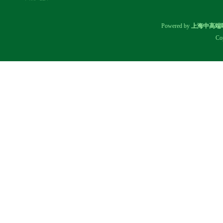
Powered by
上海中高端
Co
上海品茶私人自带工作室：设备
与茶品全曝光
‌上海24小时上门茶推荐