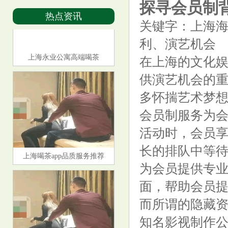
探寻会员制
热点资讯
关键字：上海
利、演艺机会
上海永业公寓高端喝茶
在上海的文化
供演艺机会的
多怀揣艺术梦
会员制服务为
活动时，会员
长的排队中等
上海喝茶app品质服务推荐
为会员提供专
面，帮助会员
而所谓的隐藏
知名影视制作