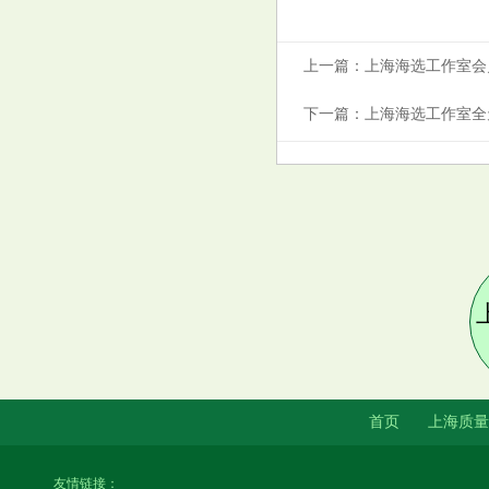
藏资源_82
上一篇：
上海海选工作室会员
下一篇：
上海海选工作室全
上海永业公寓高端喝茶
上海喝茶app品质服务推荐
首页
上海质量
友情链接：